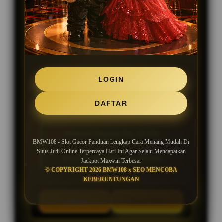
Layanan Support
24/7
Platform
All Provider
PROMO SPESIAL
LOGIN
DAFTAR
BONUS NEW MEMBER UP TO 10%
Minimal Deposit Rp. 10.000
BMW108 - Slot Gacor Panduan Lengkap Cara Menang Mudah Di
Situs Judi Online Terpercaya Hari Ini Agar Selalu Mendapatkan
Minimal Withdraw Rp 50.000
Jackpot Maxwin Terbesar
© COPYRIGHT 2026 BMW108 x SEO MENCOBA
KEBERUNTUNGAN
LOGIN
DAFTAR