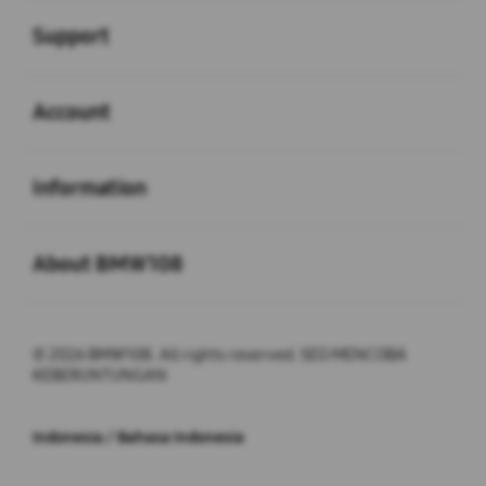
Support
Buka
Account
Buka
Information
Buka
About BMW108
© 2026 BMW108. All rights reserved. SEO MENCOBA
KEBERUNTUNGAN
Indonesia / Bahasa Indonesia