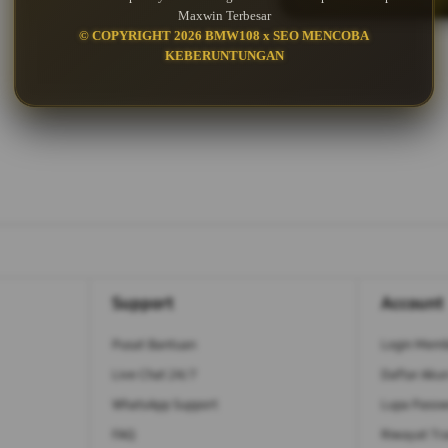
Maxwin Terbesar
© COPYRIGHT 2026 BMW108 x SEO MENCOBA
KEBERUNTUNGAN
Support
Account
Pusat Bantuan
Login Mem
Live Chat 24/7
Daftar Aku
WhatsApp Support
Lupa Passw
FAQ
Riwayat Tr