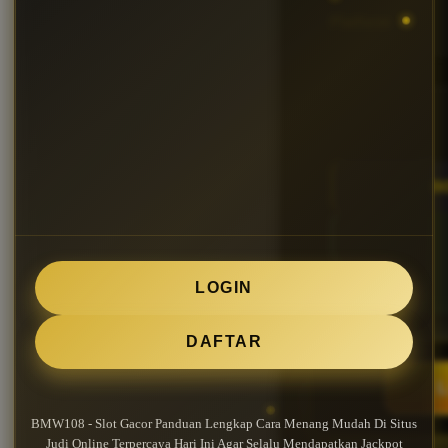
Platform
B
LOGIN
DAFTAR
BMW108 - Slot Gacor Panduan Lengkap Cara Menang Mudah Di Situs
Judi Online Terpercaya Hari Ini Agar Selalu Mendapatkan Jackpot