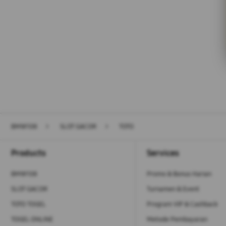
Layer Popup Close
BMW108
>
SLOT GACOR
>
TOTO
Footer Navigation
Products
Services
BMW108
Promo & Bonus Harian
SLOT GACOR
Turnamen & Event
TOTO TOGEL
Program VIP & Cashback
TOGEL ONLINE
Metode Pembayaran