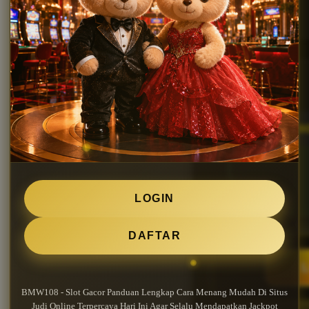
Platform
B
LOGIN
DAFTAR
BMW108 - Slot Gacor Panduan Lengkap Cara Menang Mudah Di Situs
Judi Online Terpercaya Hari Ini Agar Selalu Mendapatkan Jackpot