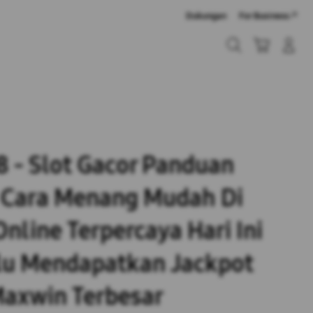
Dukungan
For Business
Cari
Troli
Login/Sign-Up
Cari
- Slot Gacor Panduan
 Cara Menang Mudah Di
Online Terpercaya Hari Ini
lu Mendapatkan Jackpot
axwin Terbesar