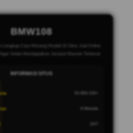
BMW108
n Lengkap Cara Menang Mudah Di Situs Judi Online
i Agar Selalu Mendapatkan Jackpot Maxwin Terbesar
INFORMASI SITUS
una
54.859.220+
ran
8 Metode
t
24/7