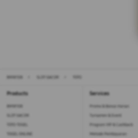
Layer Popup Close
BMW108
>
SLOT GACOR
>
TOTO
Footer Navigation
Products
Services
BMW108
Promo & Bonus Harian
SLOT GACOR
Turnamen & Event
TOTO TOGEL
Program VIP & Cashback
TOGEL ONLINE
Metode Pembayaran