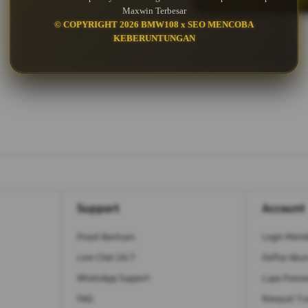
Maxwin Terbesar
© COPYRIGHT 2026 BMW108 x SEO MENCOBA
KEBERUNTUNGAN
Support
Account
Pusat Bantuan
Login Mem
Live Chat 24/7
Daftar Aku
WhatsApp Support
Lupa Passw
FAQ
Riwayat Tr