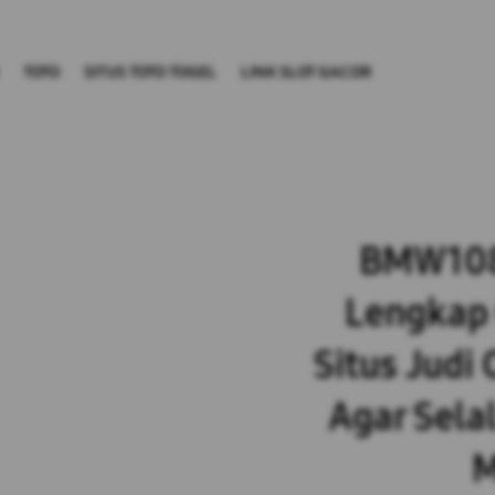
TOTO
SITUS TOTO TOGEL
LINK SLOT GACOR
BMW108 
Lengkap
Situs Judi 
Agar Sela
M