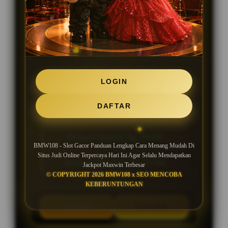
Layanan Support
24/7
Platform
All Provider
PROMO SPESIAL
LOGIN
DAFTAR
BONUS NEW MEMBER UP TO 10%
Minimal Deposit Rp. 10.000
BMW108 - Slot Gacor Panduan Lengkap Cara Menang Mudah Di
Situs Judi Online Terpercaya Hari Ini Agar Selalu Mendapatkan
Minimal Withdraw Rp 50.000
Jackpot Maxwin Terbesar
© COPYRIGHT 2026 BMW108 x SEO MENCOBA
KEBERUNTUNGAN
LOGIN
DAFTAR