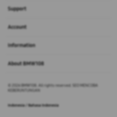
Support
Buka
Account
Buka
Information
Buka
About BMW108
© 2026 BMW108. All rights reserved. SEO MENCOBA
KEBERUNTUNGAN
Indonesia / Bahasa Indonesia