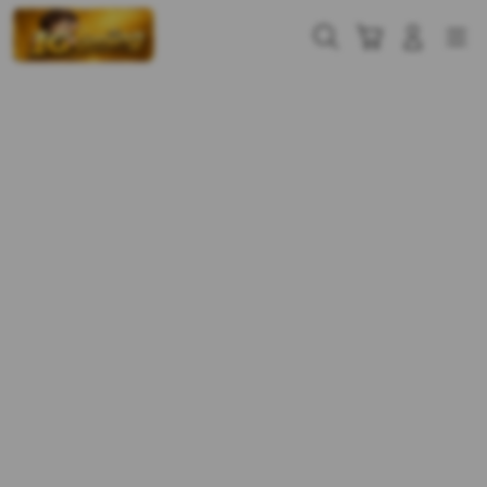
Skip
to
Cari
Troli
Login
Navigation
content