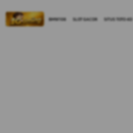
Skip
to
content
BMW108
SLOT GACOR
SITUS TOTO 4D