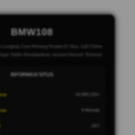
BMW108
n Lengkap Cara Menang Mudah Di Situs Judi Online
i Agar Selalu Mendapatkan Jackpot Maxwin Terbesar
INFORMASI SITUS
una
54.859.220+
ran
8 Metode
t
24/7