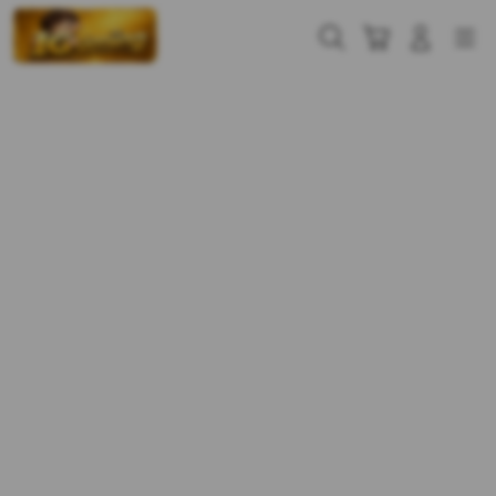
Skip
to
Cari
Troli
Login
Navigation
content