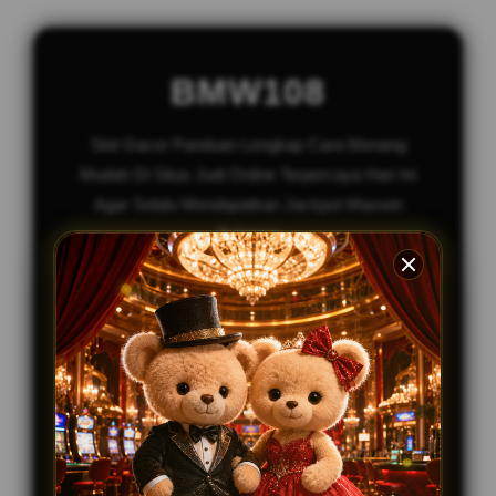
BMW108
Slot Gacor Panduan Lengkap Cara Menang
Mudah Di Situs Judi Online Terpercaya Hari Ini
Agar Selalu Mendapatkan Jackpot Maxwin
Terbesar
INFORMASI SITUS
Penilaian Pengguna
54.859.220+
Sistem Pembayaran
8 Metode