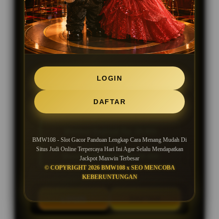
Layanan Support
24/7
Platform
All Provider
PROMO SPESIAL
LOGIN
DAFTAR
BONUS NEW MEMBER UP TO 10%
Minimal Deposit Rp. 10.000
BMW108 - Slot Gacor Panduan Lengkap Cara Menang Mudah Di
Situs Judi Online Terpercaya Hari Ini Agar Selalu Mendapatkan
Minimal Withdraw Rp 50.000
Jackpot Maxwin Terbesar
© COPYRIGHT 2026 BMW108 x SEO MENCOBA
KEBERUNTUNGAN
LOGIN
DAFTAR