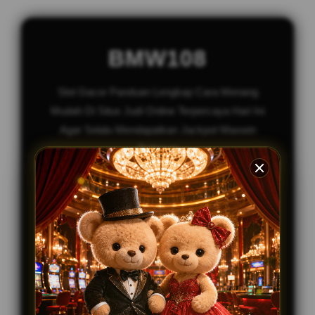
BMW108
Slot Gacor Panduan Lengkap Cara Menang
Mudah Di Situs Judi Online Terpercaya Hari Ini
Agar Selalu Mendapatkan Jackpot Maxwin
Terbesar
INFORMASI SITUS
Penilaian Pengguna
54.859.220+
Sistem Pembayaran
8 Metode