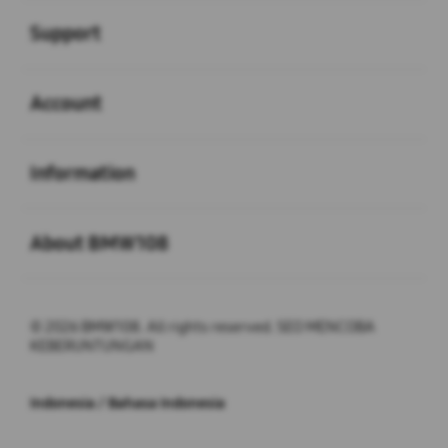
Support
Buka
Account
Buka
Information
Buka
About BMW108
© 2026 BMW108. All rights reserved. SEO MENCOBA
KEBERUNTUNGAN
Indonesia / Bahasa Indonesia