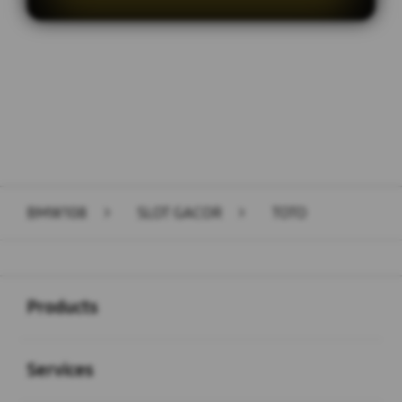
Layer Popup Close
BMW108
>
SLOT GACOR
>
TOTO
Buka
Footer Navigation
Products
Buka
Services
Buka