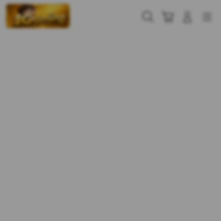
Skip
to
Cari
Troli
Login
Navigation
content