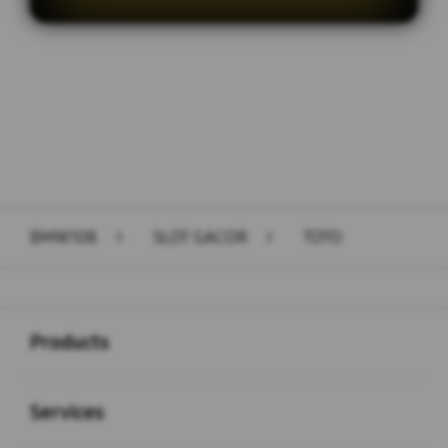
Layer Popup Close
BMW108
>
SLOT GACOR
>
TOTO
Buka
Footer Navigation
Products
Buka
Services
Buka