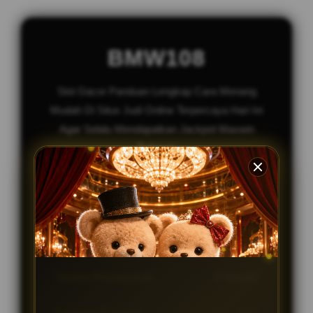
BMW108
Slot Gacor Panduan Lengkap Cara Menang
Mudah Di Situs Judi Online Terpercaya Hari Ini
Agar Selalu Mendapatkan Jackpot Maxwin
Terbesar
INFORMASI SITUS
Penilaian Pengguna
54.859.220+
Sistem Pembayaran
8 Metode