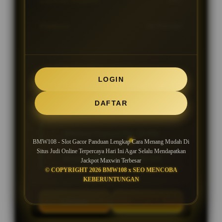
Layanan Support
24/7
Platform
All Provider
PROMO SPESIAL
LOGIN
DAFTAR
BONUS NEW MEMBER UP TO 10%
Minimal Deposit Rp. 10.000
BMW108 - Slot Gacor Panduan Lengkap Cara Menang Mudah Di
Situs Judi Online Terpercaya Hari Ini Agar Selalu Mendapatkan
Minimal Withdraw Rp 50.000
Jackpot Maxwin Terbesar
© COPYRIGHT 2026 BMW108 x SEO MENCOBA
KEBERUNTUNGAN
LOGIN
DAFTAR