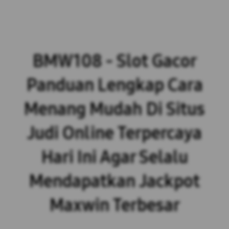
BMW108 - Slot Gacor
Panduan Lengkap Cara
Menang Mudah Di Situs
Judi Online Terpercaya
Hari Ini Agar Selalu
Mendapatkan Jackpot
Maxwin Terbesar