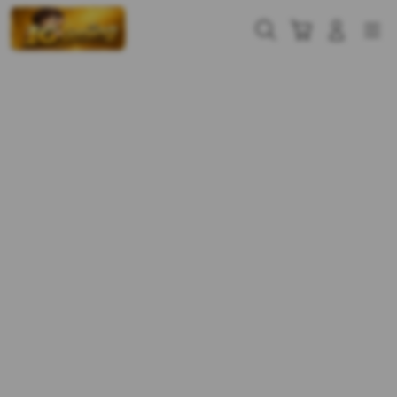
Skip
to
Cari
Troli
Login
Navigation
content