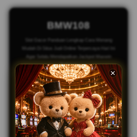
BMW108
Slot Gacor Panduan Lengkap Cara Menang
Mudah Di Situs Judi Online Terpercaya Hari Ini
Agar Selalu Mendapatkan Jackpot Maxwin
Terbesar
INFORMASI SITUS
Penilaian Pengguna
54.859.220+
Sistem Pembayaran
8 Metode