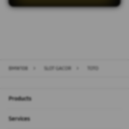
Layer Popup Close
BMW108
>
SLOT GACOR
>
TOTO
Buka
Footer Navigation
Products
Buka
Services
Buka