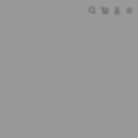
Skip
to
Cari
Troli
Login
Navigation
content