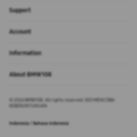
Support
Buka
Account
Buka
Information
Buka
About BMW108
© 2026 BMW108. All rights reserved. SEO MENCOBA
KEBERUNTUNGAN
Indonesia / Bahasa Indonesia