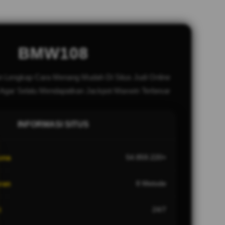
BMW108
n Lengkap Cara Menang Mudah Di Situs Judi Online
i Agar Selalu Mendapatkan Jackpot Maxwin Terbesar
INFORMASI SITUS
una
54.859.220+
ran
8 Metode
t
24/7