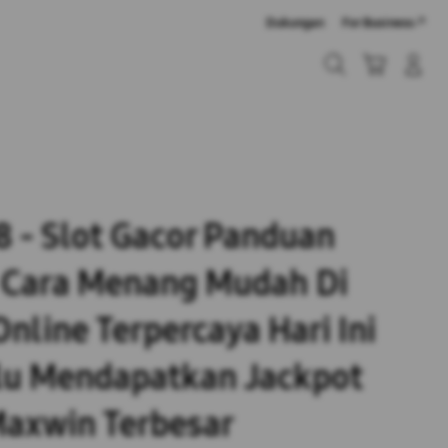
Dukungan
For Business
Cari
Troli
Login/Sign-Up
Cari
- Slot Gacor Panduan
 Cara Menang Mudah Di
Online Terpercaya Hari Ini
lu Mendapatkan Jackpot
axwin Terbesar