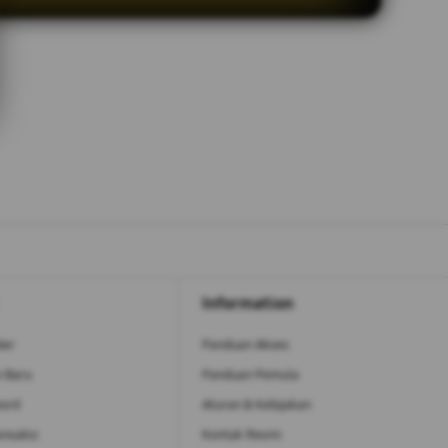
Information
ber
Panduan Akses
n Baru
Panduan Pemula
ord
Aturan & Kebijakan
ansaksi
Kontak Resmi