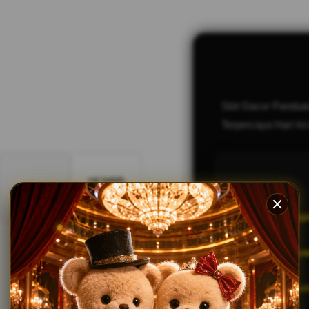
Slot Gacor Pandua
Terpercaya Hari In
+4 lebih
banyak
Penilaian Pengg
Sistem Pembaya
Layanan Suppor