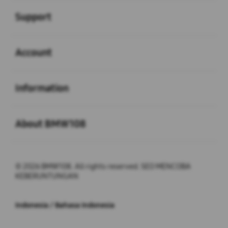
Support
Buka
Account
Buka
Information
Buka
About BMW108
© 2026 BMW108. All rights reserved. SEO MENCOBA
KEBERUNTUNGAN
Indonesia / Bahasa Indonesia