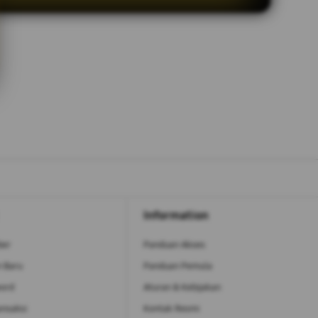
Information
ber
Panduan Akses
n Baru
Panduan Pemula
ord
Aturan & Kebijakan
ansaksi
Kontak Resmi