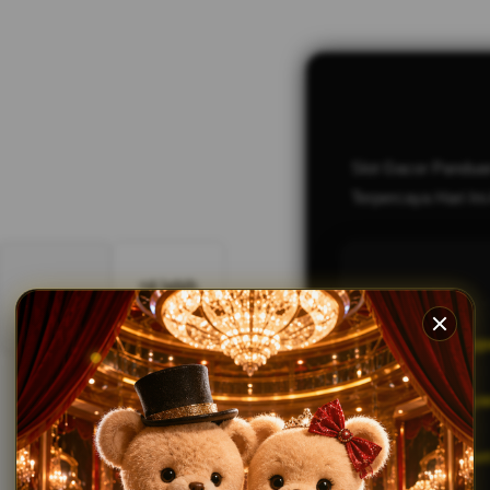
Slot Gacor Pandua
Terpercaya Hari In
+4 lebih
banyak
Penilaian Pengg
Sistem Pembaya
Layanan Suppor