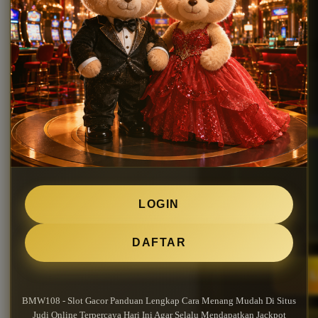
Platform
B
LOGIN
DAFTAR
BMW108 - Slot Gacor Panduan Lengkap Cara Menang Mudah Di Situs
Judi Online Terpercaya Hari Ini Agar Selalu Mendapatkan Jackpot