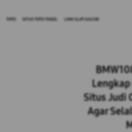
TOTO
SITUS TOTO TOGEL
LINK SLOT GACOR
BMW108 
Lengkap
Situs Judi 
Agar Sela
M