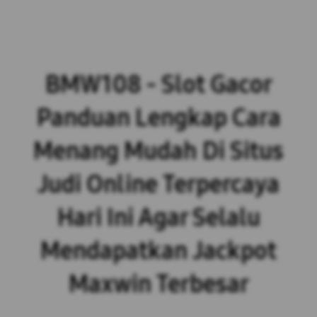
BMW108 - Slot Gacor
Panduan Lengkap Cara
Menang Mudah Di Situs
Judi Online Terpercaya
Hari Ini Agar Selalu
Mendapatkan Jackpot
Maxwin Terbesar