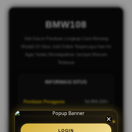
BMW108
Slot Gacor Panduan Lengkap Cara Menang
Mudah Di Situs Judi Online Terpercaya Hari Ini
Agar Selalu Mendapatkan Jackpot Maxwin
Terbesar
INFORMASI SITUS
Penilaian Pengguna
54.859.220+
Sistem Pembayaran
8 Metode
LOGIN