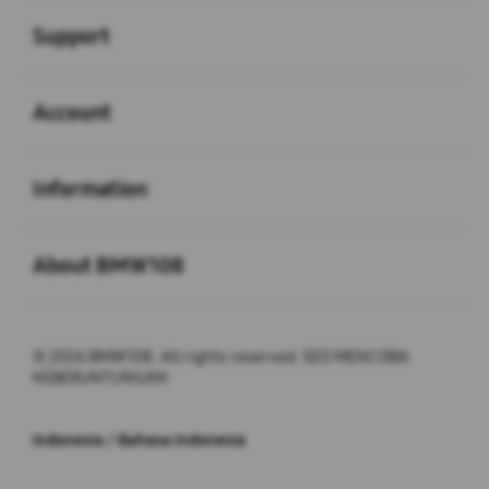
Support
Buka
Account
Buka
Information
Buka
About BMW108
© 2026 BMW108. All rights reserved. SEO MENCOBA
KEBERUNTUNGAN
Indonesia / Bahasa Indonesia