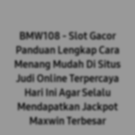
BMW108 - Slot Gacor
Panduan Lengkap Cara
Menang Mudah Di Situs
Judi Online Terpercaya
Hari Ini Agar Selalu
Mendapatkan Jackpot
Maxwin Terbesar